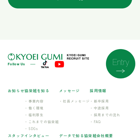
Entry
Follow Us
お知らせ
協栄組を知る
メッセージ
採用情報
事業内容
社長メッセージ
新卒採用
働く環境
中途採用
福利厚生
採用までの流れ
これまでの協栄組
FAQ
SDGs
スタッフインタビュー
データで知る協栄組
会社概要